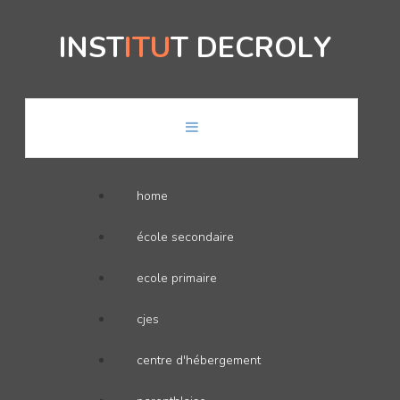
I
N
S
T
I
T
U
T
D
E
C
R
O
L
Y
home
école secondaire
ecole primaire
cjes
centre d'hébergement